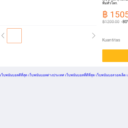
ทีมทั่วโลก.
฿ 150
฿1200.00
-80
Kuantitas
เว็บพนันบอลดีที่สุด
เว็บพนันบอลต่างประเทศ
เว็บพนันบอลที่ดีที่สุด
เว็บพนันบอลวอลเล็ต