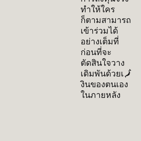
ทำให้ใคร
ก็ตามสามารถ
เข้าร่วมได้
อย่างเต็มที่
ก่อนที่จะ
ตัดสินใจวาง
เดิมพันด้วยเ🗾
งินของตนเอง
ในภายหลัง