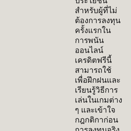
ประโยชน์
สำหรับผู้ที่ไม่
ต้องการลงทุน
ครั้งแรกใน
การพนัน
ออนไลน์ 
เครดิตฟรีนี้
สามารถใช้
เพื่อฝึกฝนและ
เรียนรู้วิธีการ
เล่นในเกมต่าง 
ๆ และเข้าใจ
กฎกติกาก่อน
การลงทุนจริง 