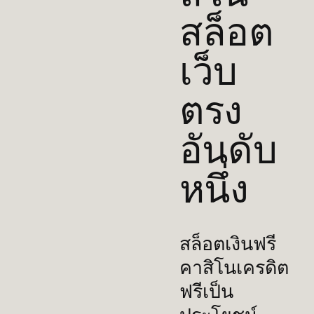
สล็อต
เว็บ
ตรง
อันดับ
หนึ่ง
สล็อตเงินฟรี 
คาสิโนเครดิต
ฟรีเป็น