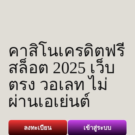
คาสิโนเครดิตฟรี
สล็อต 2025 เว็บ
ตรง วอเลท ไม่
ผ่านเอเย่นต์
ลงทะเบียน
เข้าสู่ระบบ