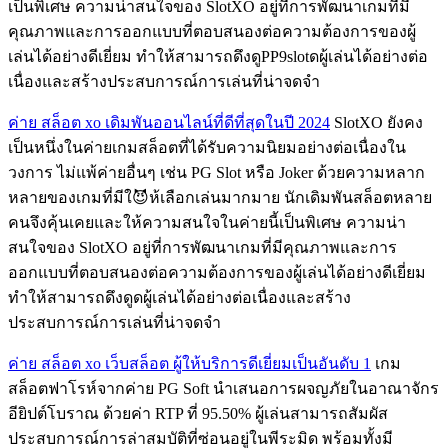
เป็นพิเศษ ความน่าสนใจของ SlotXO อยู่ที่การพัฒนาเกมที่มี
คุณภาพและการออกแบบที่ตอบสนองต่อความต้องการของผู้
เล่นได้อย่างดีเยี่ยม ทำให้สามารถดึงดูPP9slotดผู้เล่นได้อย่างต่อ
เนื่องและสร้างประสบการณ์การเล่นที่น่าจดจำ
ค่าย สล็อต xo เดิมพันออนไลน์ที่ดีที่สุดในปี 2024
SlotXO ยังคง
เป็นหนึ่งในค่ายเกมสล็อตที่ได้รับความนิยมอย่างต่อเนื่องใน
วงการ ไม่แพ้ค่ายอื่นๆ เช่น PG Slot หรือ Joker ด้วยความหลาก
หลายของเกมที่มีใ😈ห้เลือกเล่นมากมาย นักเดิมพันสล็อตหลาย
คนจึงคุ้นเคยและให้ความสนใจในค่ายนี้เป็นพิเศษ ความน่า
สนใจของ SlotXO อยู่ที่การพัฒนาเกมที่มีคุณภาพและการ
ออกแบบที่ตอบสนองต่อความต้องการของผู้เล่นได้อย่างดีเยี่ยม
ทำให้สามารถดึงดูดผู้เล่นได้อย่างต่อเนื่องและสร้าง
ประสบการณ์การเล่นที่น่าจดจำ
ค่าย สล็อต xo เว็บสล็อต ผู้ให้บริการดีเยี่ยมเป็นอันดับ 1
เกม
สล็อตฟาโรห์จากค่าย PG Soft นำเสนอการผจญภัยในอาณาจักร
อียิปต์โบราณ ด้วยค่า RTP ที่ 95.50% ผู้เล่นสามารถสัมผัส
ประสบการณ์การล่าสมบัติที่ซ่อนอยู่ในพีระมิด พร้อมทั้งมี