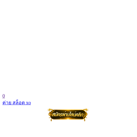
0
ค่าย สล็อต xo