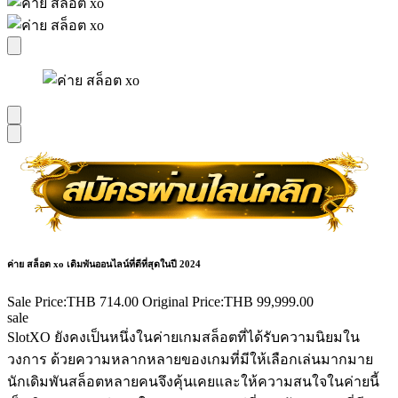
ค่าย สล็อต xo เดิมพันออนไลน์ที่ดีที่สุดในปี 2024
Sale Price:
THB 714.00
Original Price:
THB 99,999.00
sale
SlotXO ยังคงเป็นหนึ่งในค่ายเกมสล็อตที่ได้รับความนิยมใน
วงการ ด้วยความหลากหลายของเกมที่มีให้เลือกเล่นมากมาย
นักเดิมพันสล็อตหลายคนจึงคุ้นเคยและให้ความสนใจในค่ายนี้