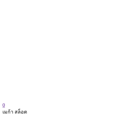
0
เมก้า สล็อต