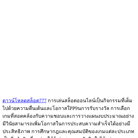
ดาวน์โหลดสล็อต777
การเล่นสล็อตออนไลน์เป็นกิจกรรมที่เต็ม
ไปด้วยความตื่นเต้นและโอกาสใPP9นการรับรางวัล การเลือก
เกมที่สอดคล้องกับความชอบและการวางแผนงบประมาณอย่าง
มีวินัยสามารถเพิ่มโอกาสในการประสบความสำเร็จได้อย่างมี
ประสิทธิภาพ การศึกษากฎและคุณสมบัติของเกมแต่ละประเภท