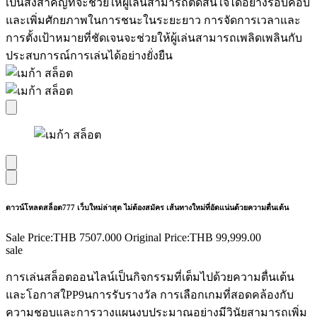
เป็นสิ่งสำคัญที่จะช่วยให้ผู้เล่นสามารถตัดสินใจได้อย่างรอบคอบ
และเพิ่มศักยภาพในการชนะในระยะยาว การจัดการเวลาและ
การตั้งเป้าหมายที่ชัดเจนจะช่วยให้ผู้เล่นสามารถเพลิดเพลินกับ
ประสบการณ์การเล่นได้อย่างยั่งยืน
ดาวน์โหลดสล็อต777 เว็บใหม่ล่าสุด ไม่ต้องสมัคร เส้นทางใหม่ที่อัดแน่นด้วยความตื่นเต้น
Sale Price:
THB 7507.000
Original Price:
THB 99,999.00
sale
การเล่นสล็อตออนไลน์เป็นกิจกรรมที่เต็มไปด้วยความตื่นเต้น
และโอกาสใPP9นการรับรางวัล การเลือกเกมที่สอดคล้องกับ
ความชอบและการวางแผนงบประมาณอย่างมีวินัยสามารถเพิ่ม