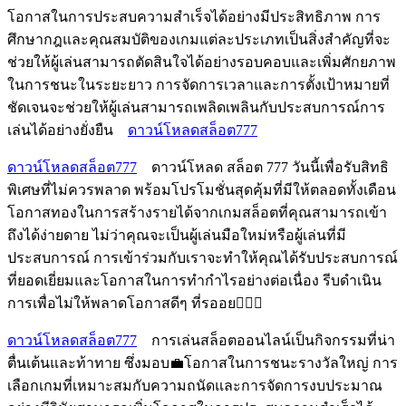
โอกาสในการประสบความสำเร็จได้อย่างมีประสิทธิภาพ การ
ศึกษากฎและคุณสมบัติของเกมแต่ละประเภทเป็นสิ่งสำคัญที่จะ
ช่วยให้ผู้เล่นสามารถตัดสินใจได้อย่างรอบคอบและเพิ่มศักยภาพ
ในการชนะในระยะยาว การจัดการเวลาและการตั้งเป้าหมายที่
ชัดเจนจะช่วยให้ผู้เล่นสามารถเพลิดเพลินกับประสบการณ์การ
เล่นได้อย่างยั่งยืน
ดาวน์โหลดสล็อต777
ดาวน์โหลดสล็อต777
ดาวน์โหลด สล็อต 777 วันนี้เพื่อรับสิทธิ
พิเศษที่ไม่ควรพลาด พร้อมโปรโมชั่นสุดคุ้มที่มีให้ตลอดทั้งเดือน
โอกาสทองในการสร้างรายได้จากเกมสล็อตที่คุณสามารถเข้า
ถึงได้ง่ายดาย ไม่ว่าคุณจะเป็นผู้เล่นมือใหม่หรือผู้เล่นที่มี
ประสบการณ์ การเข้าร่วมกับเราจะทำให้คุณได้รับประสบการณ์
ที่ยอดเยี่ยมและโอกาสในการทำกำไรอย่างต่อเนื่อง รีบดำเนิน
การเพื่อไม่ให้พลาดโอกาสดีๆ ที่รออย⬇ู่
ดาวน์โหลดสล็อต777
การเล่นสล็อตออนไลน์เป็นกิจกรรมที่น่า
ตื่นเต้นและท้าทาย ซึ่งมอบ💼โอกาสในการชนะรางวัลใหญ่ การ
เลือกเกมที่เหมาะสมกับความถนัดและการจัดการงบประมาณ