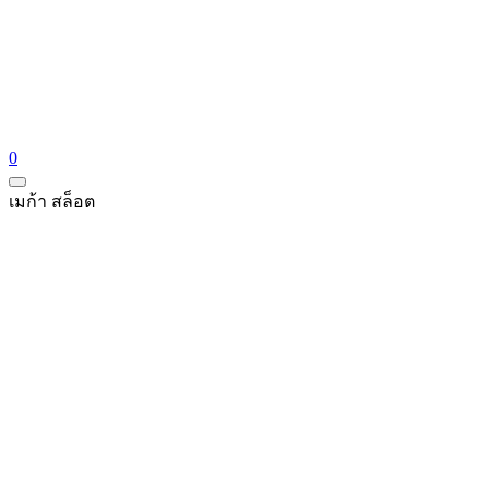
0
เมก้า สล็อต