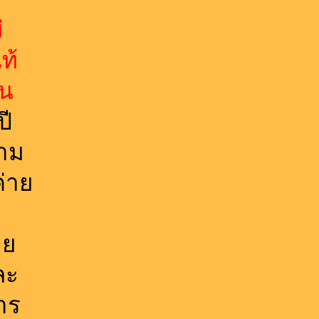
่
ท้
่น
ปี
วาม
่าย
าย
ละ
การ