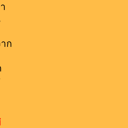
หา
น
จาก
ม
ก
ร
่