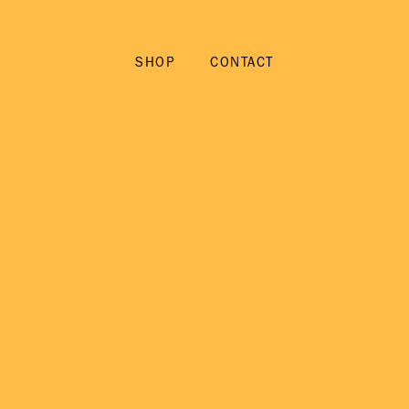
SHOP
CONTACT