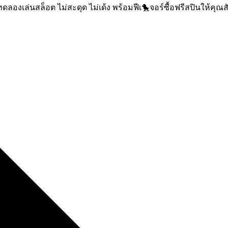
ดลองเล่นสล็อต ไม่สะดุด ไม่เด้ง พร้อมฟีเ🐤จอร์ซื้อฟรีสปินให้คุณส