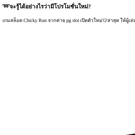
➿จะรู้ได้อย่างไรว่ามีโปรโมชั่นใหม่?​
เกมสล็อต Chicky Run จากค่าย pg slot เปิดตัวใหม่👕ล่าสุด ให้ผู้