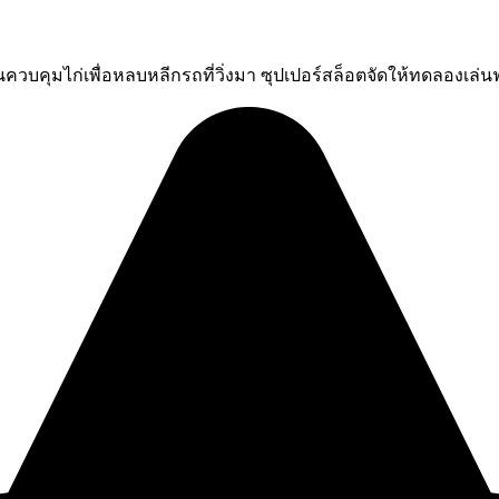
เล่นควบคุมไก่เพื่อหลบหลีกรถที่วิ่งมา ซุปเปอร์สล็อตจัดให้ทดลองเล่