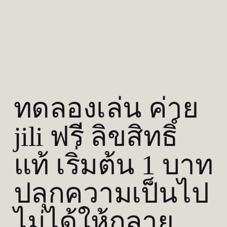
ทดลองเล่น ค่าย
jili ฟรี ลิขสิทธิ์
แท้ เริ่มต้น 1 บาท
ปลุกความเป็นไป
ไม่ได้ให้กลาย