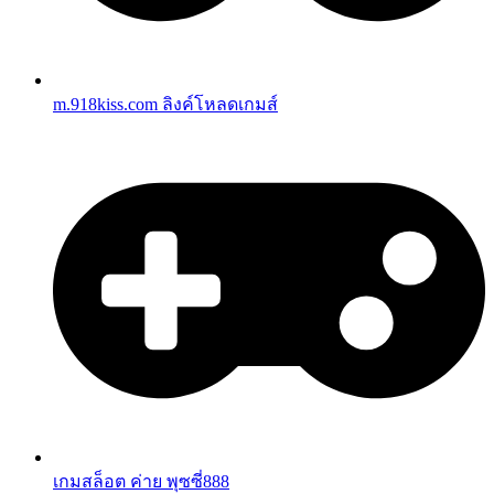
m.918kiss.com ลิงค์โหลดเกมส์
เกมสล็อต ค่าย พุซซี่888