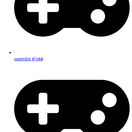
superslot ล่าสุด