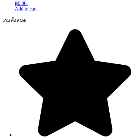
฿0.00.
Add to cart
เกมทั้งหมด