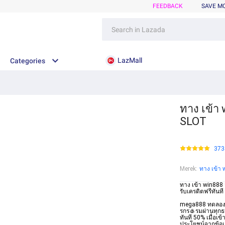
FEEDBACK
SAVE M
LazMall
Categories
ทาง เข้า
SLOT
373
Merek
:
ทาง เข้า
ทาง เข้า win888
รับเครดิตฟรีทันที
mega888 ทดลองเล
รกร🥌รมผ่านทุกธ
ทันที 50% เมื่อเข
ประโยชน์จากข้อเส