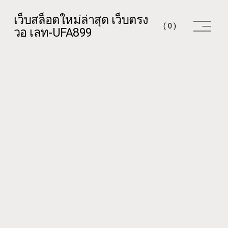
เว็บสล็อตใหม่ล่าสุด เว็บตรง
O
(
0
)
วอ เลท-UFA899
p
e
n
M
e
n
u