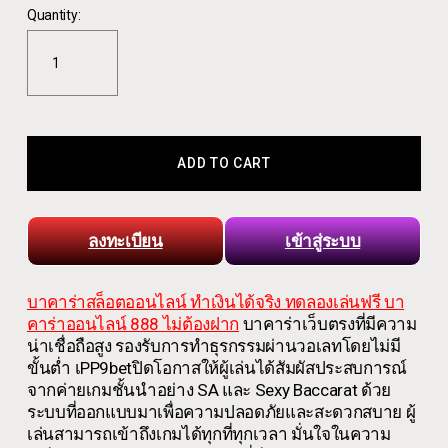
e
g
Quantity:
P
i
r
n
i
a
c
l
e
P
:
r
i
ADD TO CART
c
e
:
ลงทะเบียน
เข้าสู่ระบบ
บาคาร่าสล็อตออนไลน์ ทำเงินได้จริง ทดลองเล่นฟรี บา
คาร่าออนไลน์ 888 ไม่ต้องฝาก
บาคาร่าเว็บตรงที่มีความ
น่าเชื่อถือสูง รองรับการทำธุรกรรมผ่านวอเลทโดยไม่มี
ขั้นต่ำ เPP9betปิดโอกาสให้ผู้เล่นได้สัมผัสประสบการณ์
จากค่ายเกมชั้นนำอย่าง SA และ Sexy Baccarat ด้วย
ระบบที่ออกแบบมาเพื่อความปลอดภัยและสะดวกสบาย ผู้
เล่นสามารถเข้าถึงเกมได้ทุกที่ทุกเวลา มั่นใจในความ