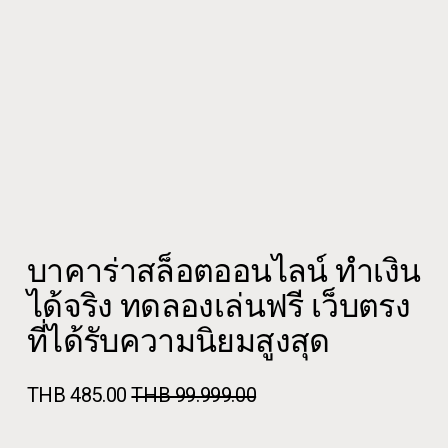
บาคาร่าสล็อตออนไลน์ ทำเงิน
ได้จริง ทดลองเล่นฟรี เว็บตรง
ที่ได้รับความนิยมสูงสุด
S
THB 485.00
O
THB 99.999.00
a
r
l
i