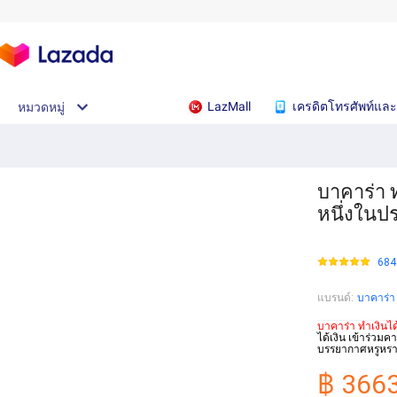
LazMall
เครดิตโทรศัพท์และ
หมวดหมู่
บาคาร่า 
หนึ่งใน
684
แบรนด์
:
บาคาร่า
บาคาร่า ทำเงินได
ได้เงิน เข้าร่วม
บรรยากาศหรูหรา
฿ 366