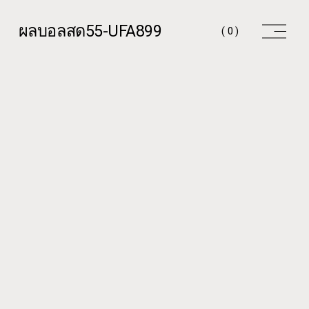
O
ผลบอลสด55-UFA899
(
0
)
p
e
n
M
e
n
u