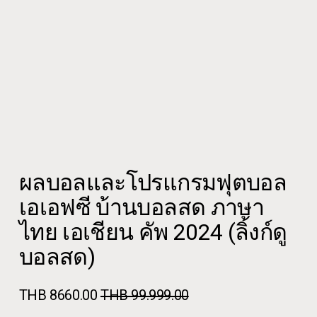
ผลบอลและโปรแกรมฟุตบอล
เอเอฟซี บ้านบอลสด ภาษา
ไทย เอเชียน คัพ 2024 (ลิ้งก์ดู
บอลสด)
S
THB 8660.00
O
THB 99.999.00
a
r