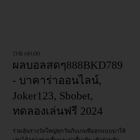
THB 619,00
ผลบอลสดๆ888BKD789
- บาคาร่าออนไลน์,
Joker123, Sbobet,
ทดลองเล่นฟรี 2024
ร่วมลุ้นรางวัลใหญ่ทุกวันกับเกมที่ออกแบบมาให้