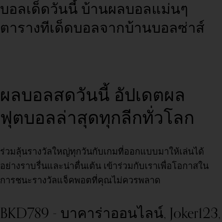
บอลเด็ดวันนี้ บ้านผลบอลแม่นๆ
ตารางทีเด็ดบอลจากบ้านบอลซ่าส์
ผลบอลสดวันนี้ อัปเดตผล
ฟุตบอลล่าสุดทุกลีกทั่วโลก
ร่วมลุ้นรางวัลใหญ่ทุกวันกับเกมที่ออกแบบมาให้เล่นได้
อย่างราบรื่นและน่าตื่นเต้น เข้าร่วมกับเราเพื่อโอกาสใน
การชนะรางวัลแจ็คพอตที่คุณไม่ควรพลาด
BKD789 - บาคาร่าออนไลน์, Joker123,