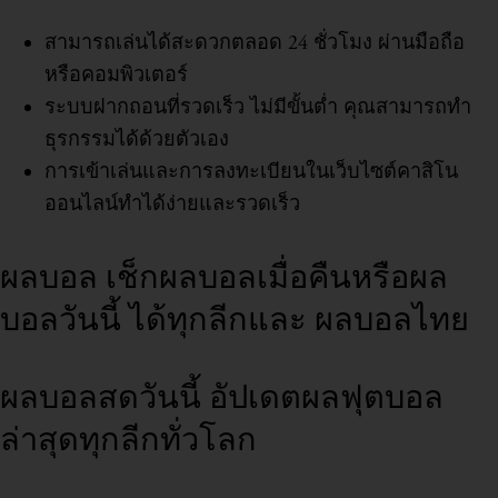
สามารถเล่นได้สะดวกตลอด 24 ชั่วโมง ผ่านมือถือ
หรือคอมพิวเตอร์
ระบบฝากถอนที่รวดเร็ว ไม่มีขั้นต่ำ คุณสามารถทำ
ธุรกรรมได้ด้วยตัวเอง
การเข้าเล่นและการลงทะเบียนในเว็บไซต์คาสิโน
ออนไลน์ทำได้ง่ายและรวดเร็ว
ผลบอล เช็กผลบอลเมื่อคืนหรือผล
บอลวันนี้ ได้ทุกลีกและ ผลบอลไทย
ผลบอลสดวันนี้ อัปเดตผลฟุตบอล
ล่าสุดทุกลีกทั่วโลก