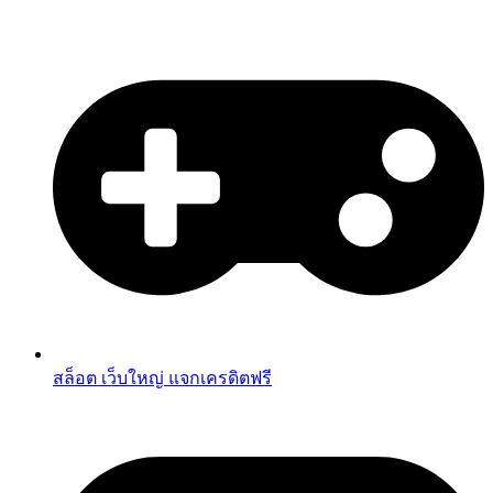
สล็อต เว็บใหญ่ แจกเครดิตฟรี