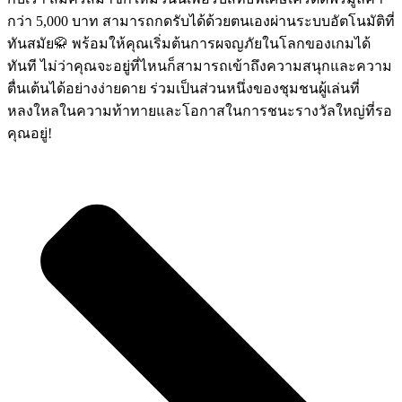
กว่า 5,000 บาท สามารถกดรับได้ด้วยตนเองผ่านระบบอัตโนมัติที่
ทันสมัย🥋 พร้อมให้คุณเริ่มต้นการผจญภัยในโลกของเกมได้
ทันที ไม่ว่าคุณจะอยู่ที่ไหนก็สามารถเข้าถึงความสนุกและความ
ตื่นเต้นได้อย่างง่ายดาย ร่วมเป็นส่วนหนึ่งของชุมชนผู้เล่นที่
หลงใหลในความท้าทายและโอกาสในการชนะรางวัลใหญ่ที่รอ
คุณอยู่!​