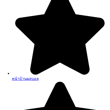
หน้าบ้านผลบอล