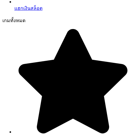
แฮกเงินสล็อต
เกมทั้งหมด