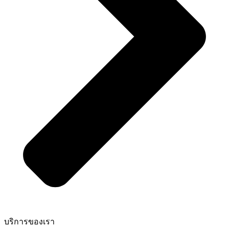
บริการของเรา