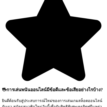
🖖การเล่นพนันออนไลน์มีข้อดีและข้อเสียอย่างไรบ้าง?
ยินดีต้อนรับสู่ประสบการณ์ใหม่ของการเล่นเกมสล็อตออนไลน์
กับเรา สมัครสมาชิกใหม่วันนี้เพื่อรับสิทธิพิเศษเครดิตฟรีมูลค่า