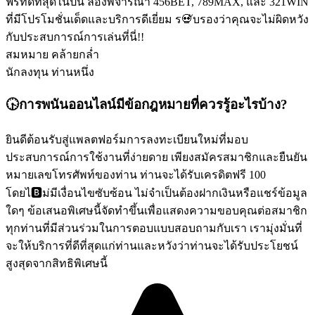
ฟรีที่ดีที่สุดในปีนี้ ลองพิจารณา 456BET, 789MAX, และ 321WIN
ที่มีโปรโมชั่นเด็ดและบริการดีเยี่ยม ร💀ับรองว่าคุณจะไม่ผิดหวัง
กับประสบการณ์การเล่นที่นี่!!
สมหมาย คล้ายกล่ำ
นักลงทุน ท่านหนึ่ง
🕟การพนันออนไลน์มีข้อกฎหมายที่ควรรู้อะไรบ้าง?​
ยินดีต้อนรับสู่แพลตฟอร์มการลงทะเบียนใหม่ที่มอบ
ประสบการณ์การใช้งานที่ง่ายดาย เพียงสมัครสมาชิกและยืนยัน
หมายเลขโทรศัพท์ของท่าน ท่านจะได้รับเครดิตฟรี 100
โดยไ🅱ม่มีเงื่อนไขซับซ้อน ไม่จำเป็นต้องฝากเงินหรือแชร์ข้อมูล
ใดๆ ข้อเสนอพิเศษนี้จัดทำขึ้นเพื่อแสดงความขอบคุณต่อสมาชิก
ทุกท่านที่มีส่วนร่วมในการตอบแบบสอบถามกับเรา เรามุ่งมั่นที่
จะให้บริการที่ดีที่สุดแก่ท่านและหวังว่าท่านจะได้รับประโยชน์
สูงสุดจากสิทธิพิเศษนี้