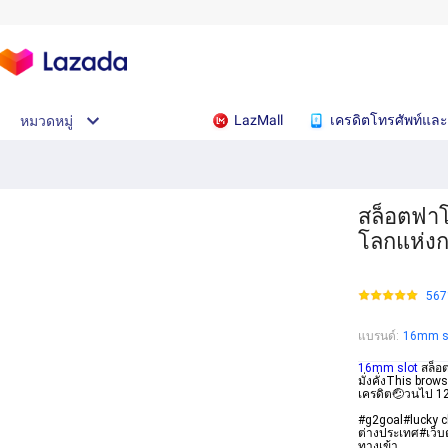
LazMall
เครดิตโทรศัพท์และ
หมวดหมู่
สล็อตฟาโร
โลกแห่งก
567
แบรนด์
:
16mm s
16mm slot
สล็อต
มั่งคั่งThis bro
เครดิต🤕วนไป 12
#g2goal#lucky cl
ต่างประเทศ#เว็บ
ทางเข้า