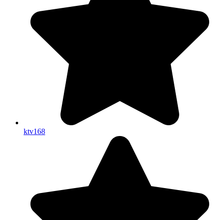
ktv168