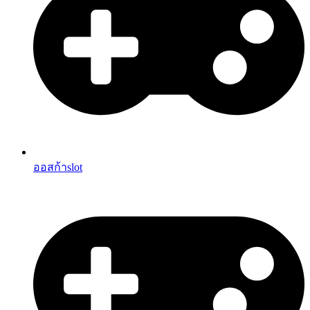
ออสก้าslot