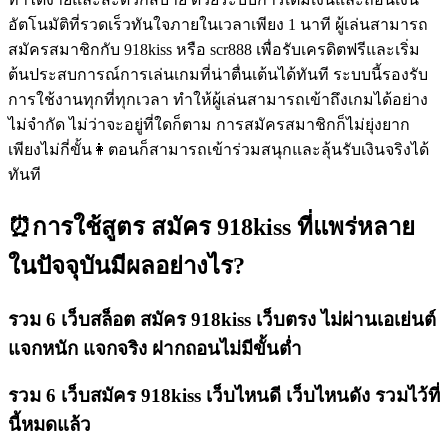
อัตโนมัติที่รวดเร็วทันใจภายในเวลาเพียง 1 นาที ผู้เล่นสามารถ
สมัครสมาชิกกับ 918kiss หรือ scr888 เพื่อรับเครดิตฟรีและเริ่ม
ต้นประสบการณ์การเล่นเกมที่น่าตื่นเต้นได้ทันที ระบบนี้รองรับ
การใช้งานทุกที่ทุกเวลา ทำให้ผู้เล่นสามารถเข้าถึงเกมได้อย่าง
ไม่จำกัด ไม่ว่าจะอยู่ที่ใดก็ตาม การสมัครสมาชิกก็ไม่ยุ่งยาก
เพียงไม่กี่ขั้น👩ตอนก็สามารถเข้าร่วมสนุกและลุ้นรับเงินจริงได้
ทันที
⏰การใช้สูตร สมัคร 918kiss ที่แพร่หลาย
ในปัจจุบันมีผลอย่างไร?
รวม 6 เว็บสล็อต สมัคร 918kiss เว็บตรง ไม่ผ่านเอเย่นต์
แจกหนัก แจกจริง ฝากถอนไม่มีขั้นต่ำ
รวม 6 เว็บสมัคร 918kiss เว็บไหนดี เว็บไหนดัง รวมไว้ที่
นี้หมดแล้ว