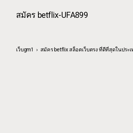
สมัคร betflix-UFA899
เว็บgm1
สมัคร betflix สล็อตเว็บตรง ที่ดีที่สุดในปร