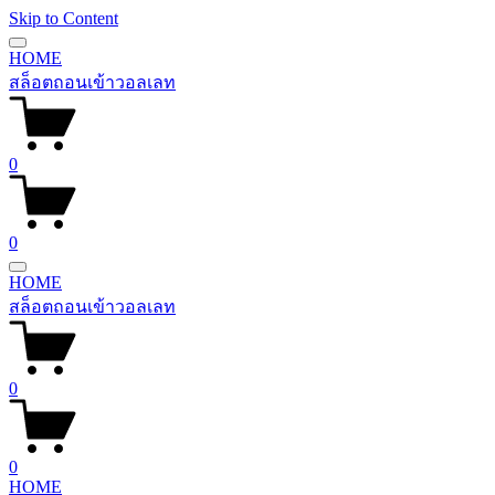
Skip to Content
HOME
สล็อตถอนเข้าวอลเลท
0
0
HOME
สล็อตถอนเข้าวอลเลท
0
0
HOME