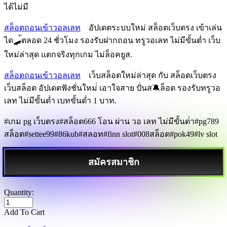
ได้ไม่มี
สล็อตถอนเข้าวอลเลท
อัปเดตระบบใหม่ สล็อตเว็บตรง เข้าเล่น
ได🛹้ตลอด 24 ชั่วโมง รองรับฝากถอน ทรูวอเลท ไม่มีขั้นต่ำ เว็บ
ใหม่ล่าสุด แตกจริงทุกเกม ไม่ล็อคยูส.
สล็อตถอนเข้าวอลเลท
เว็บสล็อตใหม่ล่าสุด กับ สล็อตเว็บตรง
เว็บสล็อต อัปเดตฟังชั่นใหม่่ เอาใจสาย ปั่นส🔕ล็อต รองรับทรูวอ
เลท ไม่มีขั้นต่ำ เบทขั้นต่ำ 1 บาท.
#เกม pg เว็บตรง#สล็อต666 โอน ผ่าน วอ เลท ไม่มีขั้นต่ํา#pg789
สล็อต#settee99#86kub#สลอท#finn slot#008สล็อต#pok49#lv slot
สมัครสมาชิก
Quantity:
Add To Cart