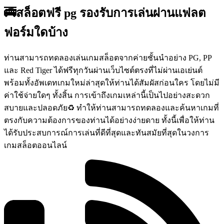
🚎สล็อตฟรี pg รองรับการเล่นผ่านแฟลต
ฟอร์มใดบ้าง
ท่านสามารถทดลองเล่นเกมสล็อตจากค่ายชั้นนำอย่าง PG, PP
และ Red Tiger ได้ฟรีทุกวันผ่านเว็บไซต์ตรงที่ไม่ผ่านเอเย่นต์
พร้อมทั้งอัพเดทเกมใหม่ล่าสุดให้ท่านได้สัมผัสก่อนใคร โดยไม่มี
ค่าใช้จ่ายใดๆ ทั้งสิ้น การเข้าถึงเกมเหล่านี้เป็นไปอย่างสะดวก
สบายและปลอดภัย♻️ ทำให้ท่านสามารถทดลองและค้นหาเกมที่
ตรงกับความต้องการของท่านได้อย่างง่ายดาย ทั้งนี้เพื่อให้ท่าน
ได้รับประสบการณ์การเล่นที่ดีที่สุดและทันสมัยที่สุดในวงการ
เกมสล็อตออนไลน์