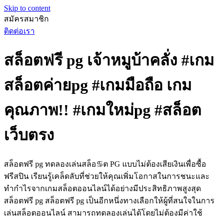
Skip to content
สมัครสมาชิก
ติดต่อเรา
สล็อตฟรี pg เจ้าหมูบ้าคลั่ง #เกม
สล็อตค่ายpg #เกมมือถือ เกม
คุณภาพ!! #เกมใหม่pg #สล็อต
เว็บตรง
สล็อตฟรี pg ทดลองเล่นสล็อ♋ต PG แบบไม่ต้องเสียเงินเพื่อซื้อ
ฟรีสปิน เรียนรู้เคล็ดลับที่ช่วยให้คุณเพิ่มโอกาสในการชนะและ
ทำกำไรจากเกมสล็อตออนไลน์ได้อย่างมีประสิทธิภาพสูงสุด
สล็อตฟรี pg สล็อตฟรี pg เป็นอีกหนึ่งทางเลือกให้ผู้ที่สนใจในการ
เล่นสล็อตออนไลน์ สามารถทดลองเล่นได้โดยไม่ต้องมีค่าใช้