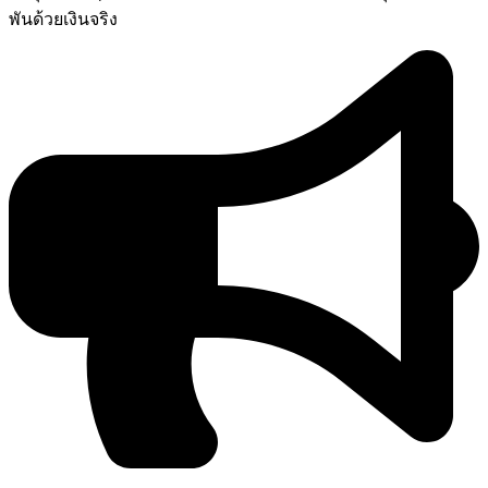
พันด้วยเงินจริง