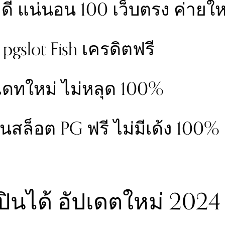
 ดี แน่นอน 100 เว็บตรง ค่ายใ
gslot Fish เครดิตฟรี
พเดทใหม่ ไม่หลุด 100%
นสล็อต PG ฟรี ไม่มีเด้ง 100%
สปินได้ อัปเดตใหม่ 2024