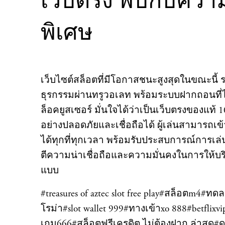
เว็บตรง พบกับควา
พิเศษ
เว็บไซต์สล็อตที่มีโอกาสชนะสูงสุดในขณะนี้
ธุรกรรมผ่านทรูวอเลท พร้อมระบบฝากถอนที่ไม
ล็อคยูสเซอร์ มั่นใจได้ว่าเป็นเว็บตรงของแท้ 1
อย่างปลอดภัยและเชื่อถือได้ ผู้เล่นสามารถเข
ได้ทุกที่ทุกเวลา พร้อมรับประสบการณ์การเล่นท
ตีความน่าเชื่อถือและความมั่นคงในการให้บริ
แบบ
#treasures of aztec slot free play#สล็อตm4#ท
โรม่า#slot wallet 999#ทางเข้าxo 888#betflixv
เกม666#สล็อตฟรีเครดิต ไม่ต้องฝาก ล่าสุด#ด