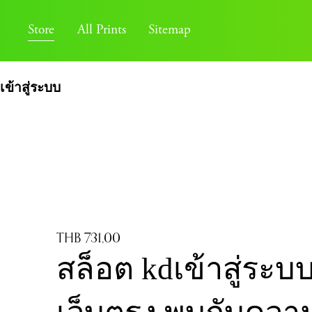
สมัครสมาชิก
เข้าสู่ระบบ
Store
All Prints
Sitemap
เข้าสู่ระบบ
THB 731,00
สล็อต kdเข้าสู่ระบ