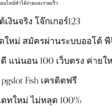
อนไลน์ทำได้ง่ายและรวดเร็ว
เงินจริง โจ๊กเกอร์123
ใหม่ สมัครผ่านระบบออโต้ พีจ
 ดี แน่นอน 100 เว็บตรง ค่ายใ
gslot Fish เครดิตฟรี
พเดทใหม่ ไม่หลุด 100%