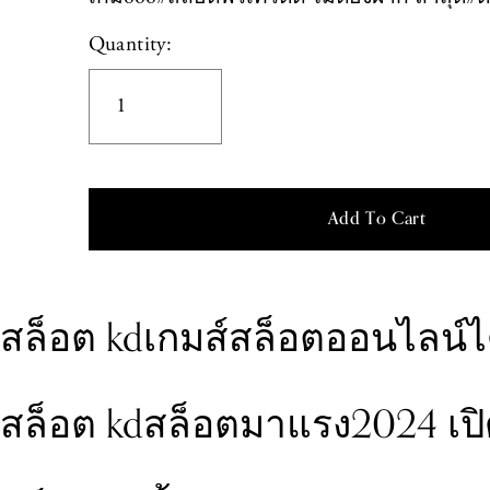
Quantity:
Add To Cart
สล็อต kdเกมส์สล็อตออนไลน์ได้
สล็อต kdสล็อตมาแรง2024 เปิด