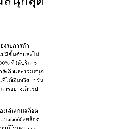
มสนุกสุด
 รองรับการทำ
่มีขั้นต่ำและไม่
00% ที่ให้บริการ
้า🐎ถึงและร่วมสนุก
ี่ได้เงินจริง การัน
การอย่างเต็มรูป
ดลองเล่นเกมสล็อต
ips#fafa666#สล็อต
าวน์โหลดpg slot