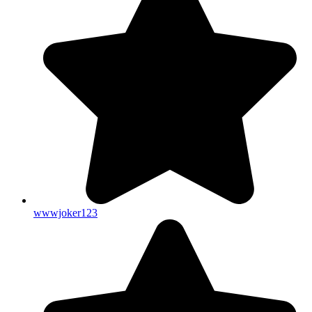
wwwjoker123