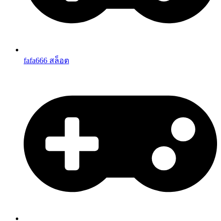
fafa666 สล็อต