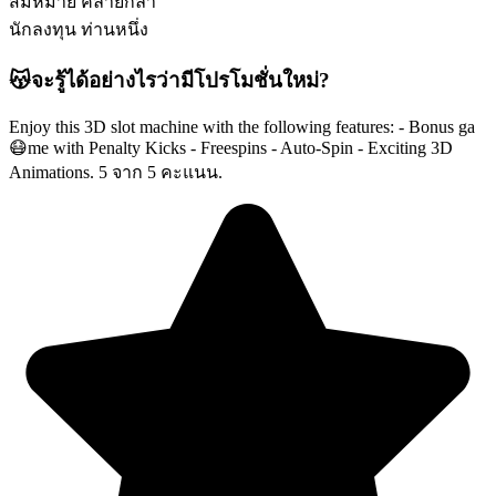
สมหมาย คล้ายกล่ำ
นักลงทุน ท่านหนึ่ง
😽จะรู้ได้อย่างไรว่ามีโปรโมชั่นใหม่?​
Enjoy this 3D slot machine with the following features: - Bonus ga
😷me with Penalty Kicks - Freespins - Auto-Spin - Exciting 3D
Animations. 5 จาก 5 คะแนน.