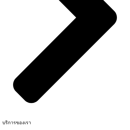
บริการของเรา