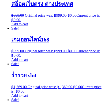
สล็อตเว็บตรง ต่างประเทศ
฿
999.00
Original price was: ฿999.00.
฿
0.00
Current price is:
฿0.00.
Add to cart
Sale!
เกมออนไลน์168
฿
999.00
Original price was: ฿999.00.
฿
0.00
Current price is:
฿0.00.
Add to cart
Sale!
ร่ํารวย slot
฿
1,369.00
Original price was: ฿1,369.00.
฿
0.00
Current price
is: ฿0.00.
Add to cart
Sale!