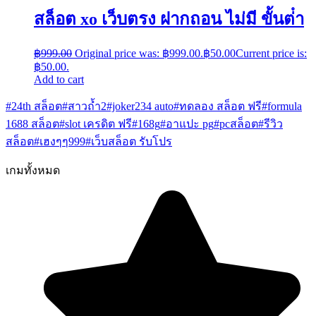
สล็อต xo เว็บตรง ฝากถอน ไม่มี ขั้นต่ํา
฿
999.00
Original price was: ฿999.00.
฿
50.00
Current price is:
฿50.00.
Add to cart
#24th สล็อต
#สาวถ้ำ2
#joker234 auto
#ทดลอง สล็อต ฟรี
#formula
1688 สล็อต
#slot เครดิต ฟรี
#168g
#อาแปะ pg
#pcสล็อต
#รีวิว
สล็อต
#เฮงๆๆ999
#เว็บสล็อต รับโปร
เกมทั้งหมด