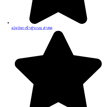
g2g1bet เข้าสู่ระบบ ล่าสุด