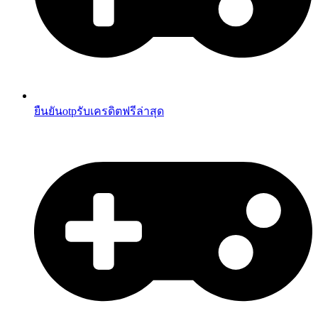
ยืนยันotpรับเครดิตฟรีล่าสุด