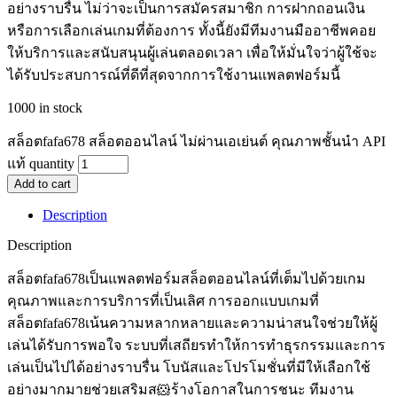
อย่างราบรื่น ไม่ว่าจะเป็นการสมัครสมาชิก การฝากถอนเงิน
หรือการเลือกเล่นเกมที่ต้องการ ทั้งนี้ยังมีทีมงานมืออาชีพคอย
ให้บริการและสนับสนุนผู้เล่นตลอดเวลา เพื่อให้มั่นใจว่าผู้ใช้จะ
ได้รับประสบการณ์ที่ดีที่สุดจากการใช้งานแพลตฟอร์มนี้
1000 in stock
สล็อตfafa678 สล็อตออนไลน์ ไม่ผ่านเอเย่นต์ คุณภาพชั้นนำ API
แท้ quantity
Add to cart
Description
Description
สล็อตfafa678เป็นแพลตฟอร์มสล็อตออนไลน์ที่เต็มไปด้วยเกม
คุณภาพและการบริการที่เป็นเลิศ การออกแบบเกมที่
สล็อตfafa678เน้นความหลากหลายและความน่าสนใจช่วยให้ผู้
เล่นได้รับการพอใจ ระบบที่เสถียรทำให้การทำธุรกรรมและการ
เล่นเป็นไปได้อย่างราบรื่น โบนัสและโปรโมชั่นที่มีให้เลือกใช้
อย่างมากมายช่วยเสริมส🐹ร้างโอกาสในการชนะ ทีมงาน