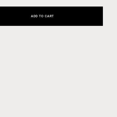
ADD TO CART