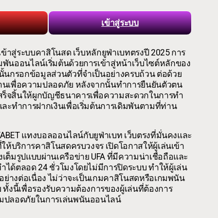
เข้าสู่ระบบ
ข้าสู่ระบบคาสิโนสด เว็บหลักยูฟ่าเบทตรงปี 2025 การ
มพันออนไลน์เริ่มต้นด้วยการเข้าสู่หน้าเว็บไซต์หลักของ
ากนั้นกรอกข้อมูลส่วนตัวที่จำเป็นอย่างครบถ้วน ต่อด้วย
ัสผ่านเพื่อความปลอดภัย หลังจากนั้นทำการยืนยันตัวตน
เสร็จสิ้นให้ผูกบัญชีธนาคารเพื่อความสะดวกในการทำ
และทำการฝากเงินเพื่อเริ่มต้นการเดิมพันตามที่ท่าน
UFABET แทงบอลออนไลน์กับยูฟ่าเบท เว็บตรงที่มั่นคงและ
ี่ให้บริการคาสิโนสดครบวงจร เปิดโอกาสให้ผู้เล่นเข้า
เต็มรูปแบบผ่านเครือข่าย UFA ที่มีความน่าเชื่อถือและ
ได้ตลอด 24 ชั่วโมงโดยไม่มีการปิดระบบ ทำให้ผู้เล่น
อย่างต่อเนื่อง ไม่ว่าจะเป็นเกมคาสิโนสดหรือเกมพนัน
 ทั้งนี้เพื่อรองรับความต้องการของผู้เล่นที่ต้องการ
ปลอดภัยในการเล่นพนันออนไลน์