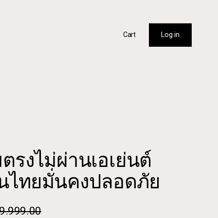
Cart
Log in
ตรงไม่ผ่านเอเย่นต์
งในไทยมั่นคงปลอดภัย
9.999.00