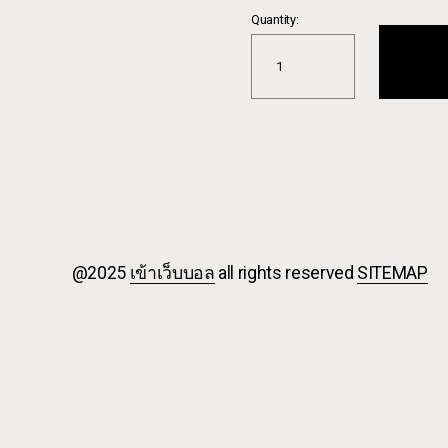
Quantity:
@2025
เข้าเว็บบอล
all rights reserved
SITEMAP