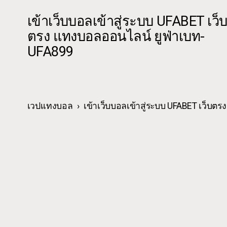
เข้าเว็บบอลเข้าสู่ระบบ UFABET เว็
ตรง แทงบอลออนไลน์ ยูฟ่าเบท-
UFA899
เวปเเทงบอล
เข้าเว็บบอลเข้าสู่ระบบ UFABET เว็บต