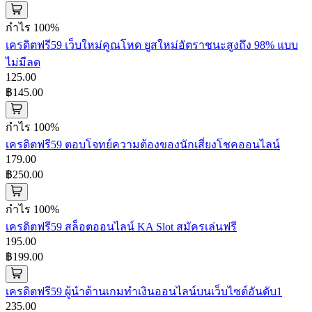
กำไร 100%
เครดิตฟรี59 เว็บใหม่คูณโหด ยูสใหม่อัตราชนะสูงถึง 98% แบบ
ไม่มีลด
125.00
฿145.00
กำไร 100%
เครดิตฟรี59 ตอบโจทย์ความต้องของนักเสี่ยงโชคออนไลน์
179.00
฿250.00
กำไร 100%
เครดิตฟรี59 สล็อตออนไลน์ KA Slot สมัครเล่นฟรี
195.00
฿199.00
เครดิตฟรี59 ผู้นำด้านเกมทำเงินออนไลน์บนเว็บไซต์อันดับ1
235.00