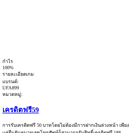
กำไร
100%
รายละเอียดเกม
แบรนด์
:
UFA899
หมวดหมู่
:
เครดิตฟรี59
การรับเครดิตฟรี 50 บาทโดยไม่ต้องมีการฝากเงินล่วงหน้า เพียง
แค่ยืนยันหมายเลขโทรศัพท์ก็สามารถรับสิทธิ์เครดิตฟรี 188