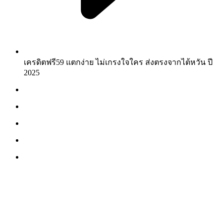
เครดิตฟรี59 แตกง่าย ไม่เกรงใจใคร ส่งตรงจากไต้หวัน ปี
2025