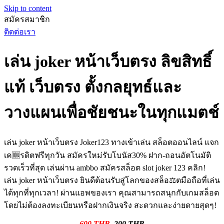
Skip to content
สมัครสมาชิก
ติดต่อเรา
เล่น joker หน้าเว็บตรง ลิขสิทธิ์
แท้ เว็บตรง ตั้งกลยุทธ์และ
วางแผนเพื่อชัยชนะในทุกแมตช์
เล่น joker หน้าเว็บตรง Joker123 ทางเข้าเล่น สล็อตออนไลน์ แจก
เค🆒รดิตฟรีทุกวัน สมัครใหม่รับโบนัส30% ฝาก-ถอนอัตโนมัติ
รวดเร็วที่สุด เล่นผ่าน ambbo สมัครสล็อต slot joker 123 คลิก!
เล่น joker หน้าเว็บตรง ยินดีต้อนรับสู่โลกของสล็อ⚖️ตมือถือที่เล่น
ได้ทุกที่ทุกเวลา! ผ่านแอพของเรา คุณสามารถสนุกกับเกมสล็อต
โดยไม่ต้องลงทะเบียนหรือฝากเงินจริง สะดวกและง่ายดายสุดๆ!
600 THB
200 THB