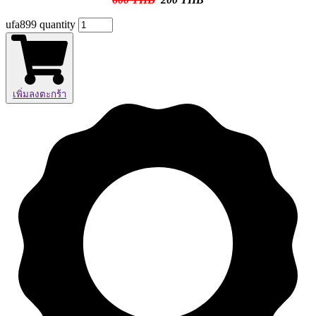
ufa899 quantity
เพิ่มลงตะกร้า