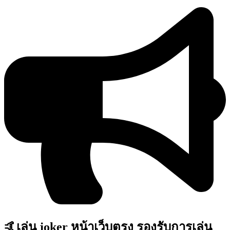
🤙เล่น joker หน้าเว็บตรง รองรับการเล่น