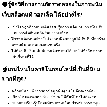
⚫รู้จักวิธีการอ่านอัตราต่อรองในการพนัน
เว็บสล็อตแท้ วอลเล็ต ได้อย่างไร?
เข้าใจกฎกติกาแบบเต็มร้อย: รู้จักการเดินเกม การนับแต้ม
และการตัดสินผลลัพธ์อย่างละเอียด
ฝึกวางเดิมพันอย่างมั่นใจ: ลองผิดลองถูกได้เต็มที่ เพื่อสร้าง
ความคุ้นเคยก่อนลงสนามจริง
ไม่ต้องเสียเงินแม้แต่บาทเดียว: เล่นได้แบบไม่จำกัด อยาก
เล่นกี่รอบก็ได้
🍯เกมไหนในคาสิโนออนไลน์ที่เป็นที่นิยม
มากที่สุด?
คลิกสมัคร: เพียงกรอกข้อมูลพื้นฐาน ไม่ต้องฝากเงิน
เลือกโหมดทดลองเล่น: เข้าเกมได้ทันทีโดยไม่ต้องรอ
สนุกและเรียนรู้: ฝึกฝนทักษะจนพร้อมสำหรับการลงทุน