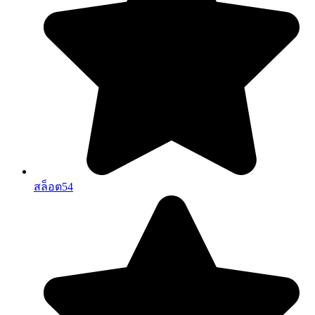
สล็อต54