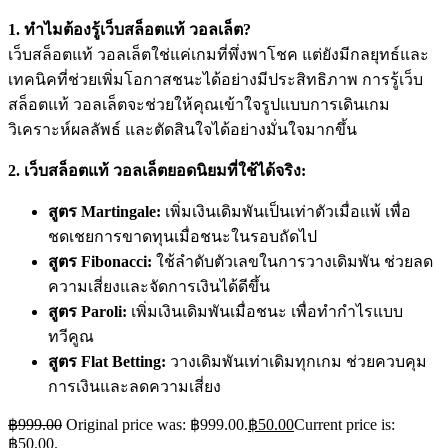
1. ทำไมต้องรู้เว็บสล็อตแท้ วอลเล็ต?
เว็บสล็อตแท้ วอลเล็ตใช่แค่เกมที่พึ่งพาโชค แต่ยังมีกลยุทธ์และ
เทคนิคที่ช่วยเพิ่มโอกาสชนะได้อย่างมีประสิทธิภาพ การรู้เว็บ
สล็อตแท้ วอลเล็ตจะช่วยให้คุณเข้าใจรูปแบบการเดินเกม
วิเคราะห์ผลลัพธ์ และตัดสินใจได้อย่างมั่นใจมากขึ้น
2. เว็บสล็อตแท้ วอลเล็ตยอดนิยมที่ใช้ได้จริง:
สูตร Martingale:
เพิ่มเงินเดิมพันเป็นเท่าตัวเมื่อแพ้ เพื่อ
ชดเชยการขาดทุนเมื่อชนะในรอบถัดไป
สูตร Fibonacci:
ใช้ลำดับตัวเลขในการวางเดิมพัน ช่วยลด
ความเสี่ยงและจัดการเงินได้ดีขึ้น
สูตร Paroli:
เพิ่มเงินเดิมพันเมื่อชนะ เพื่อทำกำไรแบบ
ทวีคูณ
สูตร Flat Betting:
วางเดิมพันเท่าเดิมทุกเกม ช่วยควบคุม
การเงินและลดความเสี่ยง
฿
999.00
Original price was: ฿999.00.
฿
50.00
Current price is:
฿50.00.