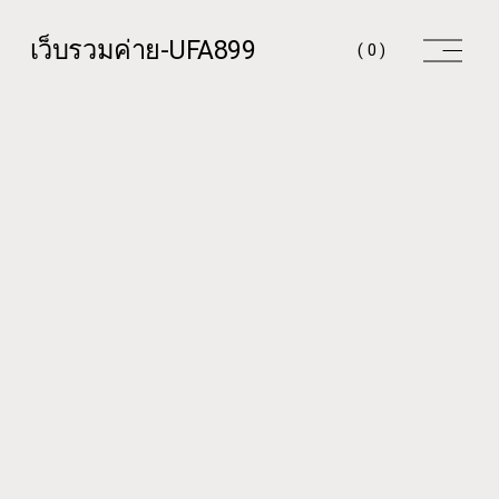
O
เว็บรวมค่าย-UFA899
(
0
)
p
e
n
M
e
n
u