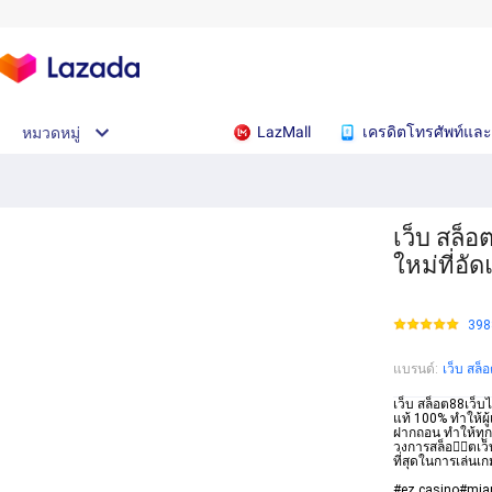
LazMall
เครดิตโทรศัพท์และ
หมวดหมู่
เว็บ สล็อ
ใหม่ที่อั
398
แบรนด์
:
เว็บ สล็
เว็บ สล็อต88เว็บ
แท้ 100% ทำให้ผู
ฝากถอน ทำให้ทุกค
วงการสล็อ🧖‍♂️ตเว
ที่สุดในการเล่นเ
#ez casino#miam