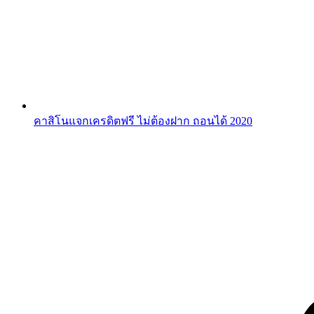
คาสิโนแจกเครดิตฟรี ไม่ต้องฝาก ถอนได้ 2020