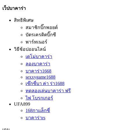
เว็ปบาคาร่า
สิทธิพิเศษ
สมาชิกบิ๊กพอยต์
บัตรเครดิตบิ๊กซี
พาร์ทเนอร์
วิธีช้อปออนไลน์
เดโม่บาคาร่า
ลองบาคาร่า
บาคาร่า1668
sexxygame1688
เซ๊กซี่บา ค่า ร่า1688
ทดลองเล่นบาคาร่า ฟรี
ไพ่ โบรกเกอร์
UFA899
168กาแล็กซี่
บาคาร่าrs
เกม