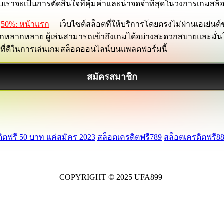
่นกับเราจะเป็นการตัดสินใจที่คุ้มค่าและน่าจดจำที่สุดในวงการเกมสล
กๆ50%: หน้าแรก
เว็บไซต์สล็อตที่ให้บริการโดยตรงไม่ผ่านเอเย่นต์ช่ว
ลือกหลากหลาย ผู้เล่นสามารถเข้าถึงเกมได้อย่างสะดวกสบายและม
ณ์ที่ดีในการเล่นเกมสล็อตออนไลน์บนแพลตฟอร์มนี้
สมัครสมาชิก
ิตฟรี 50 บาท แค่สมัคร 2023
สล็อตเครดิตฟรี789
สล็อตเครดิตฟรี8
COPYRIGHT © 2025 UFA899 