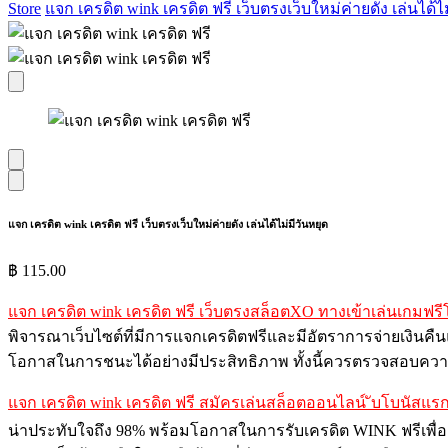
Store
แจก เครดิต wink เครดิต ฟรี เว็บตรงเว็บใหม่ค่ายดัง เล่นได้ไม
แจก เครดิต wink เครดิต ฟรี เว็บตรงเว็บใหม่ค่ายดัง เล่นได้ไม่มีวันหยุด
฿ 115.00
แจก เครดิต wink เครดิต ฟรี เว็บตรงสล็อตXO ทางเข้าเล่นเกมฟรี
พิจารณาเว็บไซต์ที่มีการแจกเครดิตฟรีและมีอัตราการจ่ายเงินคืนแก
โอกาสในการชนะได้อย่างมีประสิทธิภาพ ทั้งนี้ควรตรวจสอบความปลอ
แจก เครดิต wink เครดิต ฟรี สมัครเล่นสล็อตออนไลน์ ับโบนัสแรกเ
น่าประทับใจถึง 98% พร้อมโอกาสในการรับเครดิต WINK ฟรีเพื่อเร