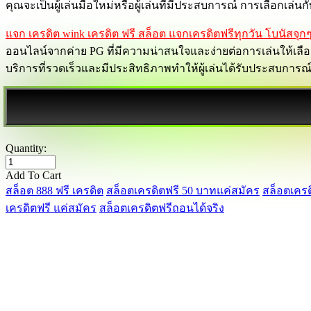
คุณจะเป็นผู้เล่นมือใหม่หรือผู้เล่นที่มีประสบการณ์ การเลือกเล
แจก เครดิต wink เครดิต ฟรี สล็อต แจกเครดิตฟรีทุกวัน โบนัสจุ
ออนไลน์จากค่าย PG ที่มีความน่าสนใจและง่ายต่อการเล่นให้เ
บริการที่รวดเร็วและมีประสิทธิภาพทำให้ผู้เล่นได้รับประสบการ
Quantity:
Add To Cart
สล็อต 888 ฟรี เครดิต
สล็อตเครดิตฟรี 50 บาทแค่สมัคร
สล็อตเครด
เครดิตฟรี แค่สมัคร
สล็อตเครดิตฟรีถอนได้จริง