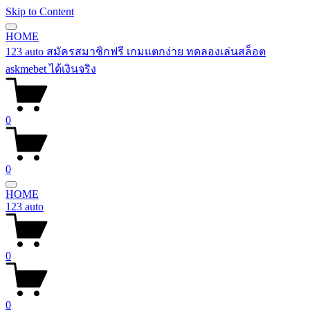
Skip to Content
HOME
123 auto สมัครสมาชิกฟรี เกมแตกง่าย ทดลองเล่นสล็อต
askmebet ได้เงินจริง
0
0
HOME
123 auto
0
0