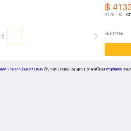
฿ 413
฿1200.00
-80
Kuantitas
สถิติ หวย ลาว ย้อน หลัง ruay
เว็บ พนันยอดนิยม pg spin slot คาสิโนsa
mvpfun88
รวมสล