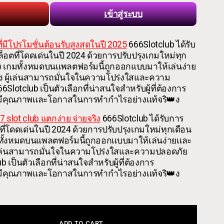
เข้าสู่ระบบ
ที่มีโปรโมชั่นต้อนรับสูงสุดในปี 2025
666Slotclub ได้รับ
ล็อตที่โดดเด่นในปี 2024 ด้วยการปรับปรุงเกมใหม่ทุก
ง เกมทั้งหมดบนแพลตฟอร์มนี้ถูกออกแบบมาให้เล่นง่าย
ง ผู้เล่นสามารถมั่นใจในความโปร่งใสและความ
lotclub เป็นตัวเลือกที่น่าสนใจสำหรับผู้ที่ต้องการ
่มีคุณภาพและโอกาสในการทำกำไรอย่างแท้จริ👑ง
 slot club แตกง่าย จ่ายจริง
666Slotclub ได้รับการ
ตที่โดดเด่นในปี 2024 ด้วยการปรับปรุงเกมใหม่ทุกเดือน
มทั้งหมดบนแพลตฟอร์มนี้ถูกออกแบบมาให้เล่นง่ายและ
ู้เล่นสามารถมั่นใจในความโปร่งใสและความปลอดภัย
เป็นตัวเลือกที่น่าสนใจสำหรับผู้ที่ต้องการ
่มีคุณภาพและโอกาสในการทำกำไรอย่างแท้จริ👑ง
ADD TO CART