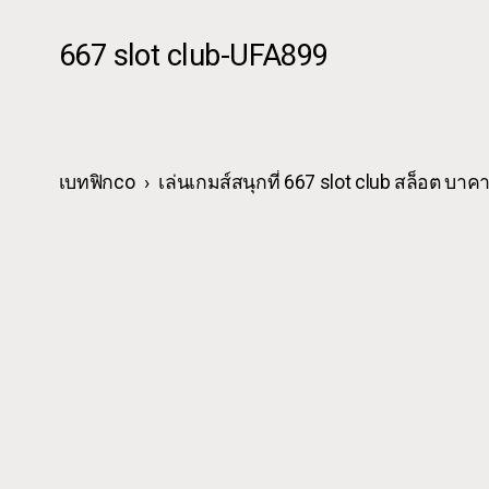
667 slot club-UFA899
เบทฟิกco
เล่นเกมส์สนุกที่ 667 slot club สล็อต บ