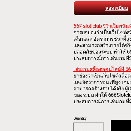
l
i
ลงทะเบียน
e
g
P
i
r
n
667 slot club รีวิวเว็บพนัน
i
a
การยกย่องว่าเป็นเว็บไซต์ส
c
l
เดือนและอัตราการชนะที่สู
e
และสามารถสร้างรายได้จริ
P
ปลอดภัยของระบบ ทำให้ 666S
:
r
ประสบการณ์การเล่นเกมที
i
c
เล่นเกมสล็อตออนไลน์ที่ 667
e
ยกย่องว่าเป็นเว็บไซต์สล็อ
:
และอัตราการชนะที่สูง เก
สามารถสร้างรายได้จริง ผ
ของระบบ ทำให้ 666Slotclub 
ประสบการณ์การเล่นเกมที
Quantity: