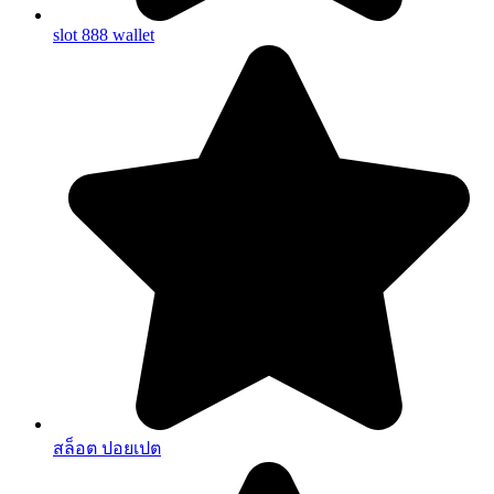
slot 888 wallet
สล็อต ปอยเปต