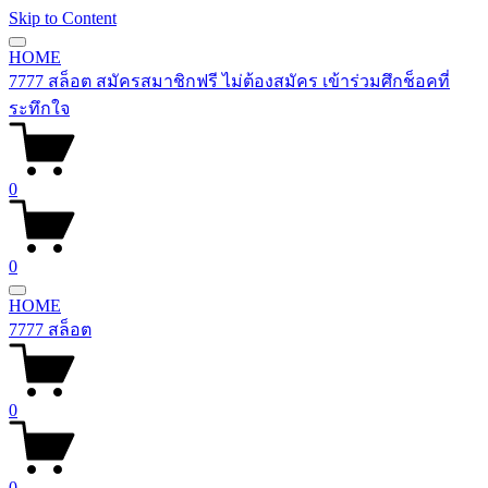
Skip to Content
HOME
7777 สล็อต สมัครสมาชิกฟรี ไม่ต้องสมัคร เข้าร่วมศึกช็อคที่
ระทึกใจ
0
0
HOME
7777 สล็อต
0
0