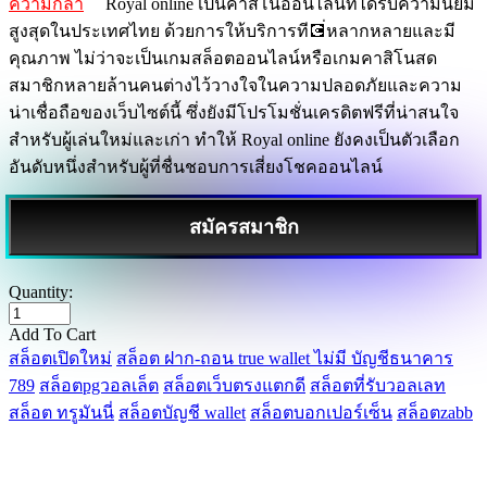
ความกล้า
Royal online เป็นคาสิโนออนไลน์ที่ได้รับความนิยม
สูงสุดในประเทศไทย ด้วยการให้บริการที💽่หลากหลายและมี
คุณภาพ ไม่ว่าจะเป็นเกมสล็อตออนไลน์หรือเกมคาสิโนสด
สมาชิกหลายล้านคนต่างไว้วางใจในความปลอดภัยและความ
น่าเชื่อถือของเว็บไซต์นี้ ซึ่งยังมีโปรโมชั่นเครดิตฟรีที่น่าสนใจ
สำหรับผู้เล่นใหม่และเก่า ทำให้ Royal online ยังคงเป็นตัวเลือก
อันดับหนึ่งสำหรับผู้ที่ชื่นชอบการเสี่ยงโชคออนไลน์
สมัครสมาชิก
Quantity:
Add To Cart
สล็อตเปิดใหม่
สล็อต ฝาก-ถอน true wallet ไม่มี บัญชีธนาคาร
789
สล็อตpgวอลเล็ต
สล็อตเว็บตรงแตกดี
สล็อตที่รับวอลเลท
สล็อต ทรูมันนี่
สล็อตบัญชี wallet
สล็อตบอกเปอร์เซ็น
สล็อตzabb