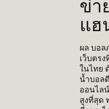
ข่า
แฮน
ผล บอล
เว็บตรงท
ในไทย 
น้ำบอลด
ออนไลน์
สูงที่สุ