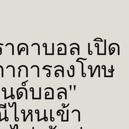
าคาบอล เปิด
กาการลงโทษ
นด์บอล"
ีไหนเข้า