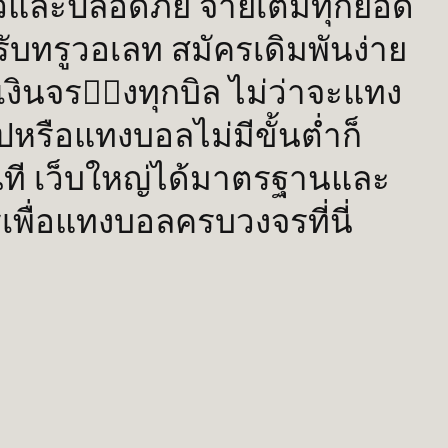
ร็วและปลอดภัย จ่ายเต็มทุกยอด
ับทรูวอเลท สมัครเดิมพันง่าย
เงินจร⬅ิงทุกบิล ไม่ว่าจะแทง
หรือแทงบอลไม่มีขั้นต่ำก็
นที เว็บใหญ่ได้มาตรฐานและ
เพื่อแทงบอลครบวงจรที่นี่