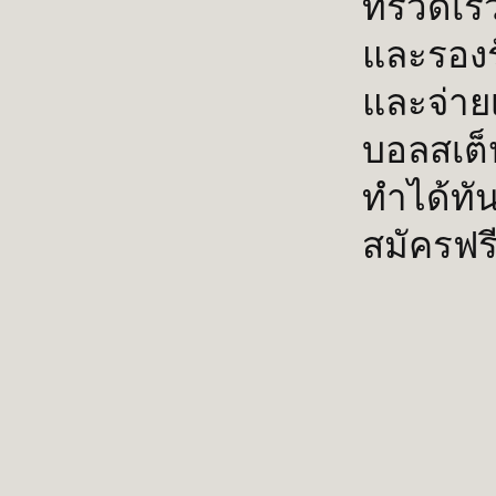
ที่รวดเ
และรองร
และจ่าย
บอลสเต็ป
ทำได้ทั
สมัครฟรี