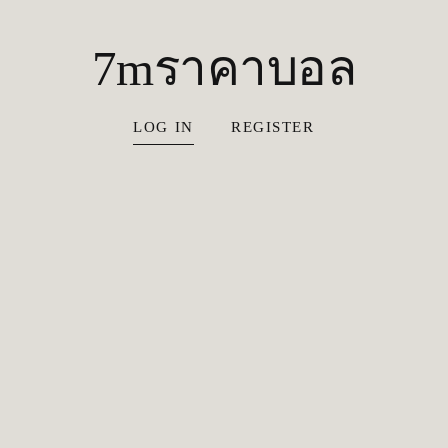
7mราคาบอล
LOG IN
REGISTER