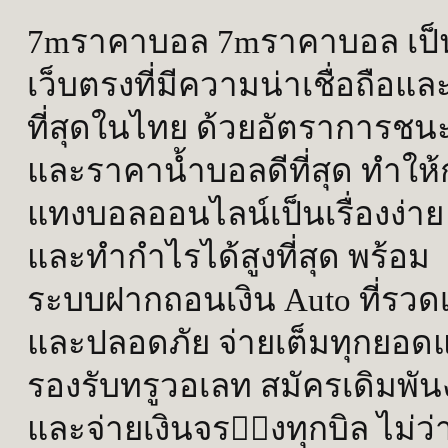
7mราคาบอล 7mราคาบอล เป็
เว็บตรงที่มีความน่าเชื่อถือและ
ที่สุดในไทย ด้วยอัตราการชนะ
และราคาน้ำบอลดีที่สุด ทำให
แทงบอลออนไลน์เป็นเรื่องง่าย
และทำกำไรได้สูงที่สุด พร้อม
ระบบฝากถอนเงิน Auto ที่รวดเ
และปลอดภัย จ่ายเต็มทุกยอด
รองรับทรูวอเลท สมัครเดิมพัน
และจ่ายเงินจร⬅ิงทุกบิล ไม่ว่