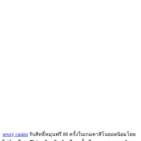
sexxy casino
รับสิทธิ์หมุนฟรี 88 ครั้งในเกมคาสิโนยอดนิยมโดย