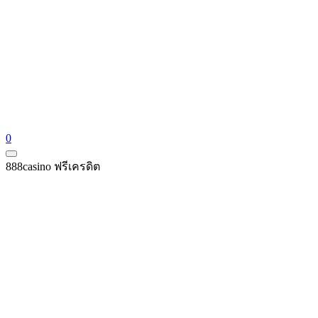
0
888casino ฟรีเครดิต