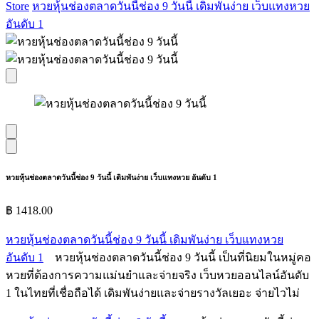
Store
หวยหุ้นช่องตลาดวันนี้ช่อง 9 วันนี้ เดิมพันง่าย เว็บแทงหวย
อันดับ 1
หวยหุ้นช่องตลาดวันนี้ช่อง 9 วันนี้ เดิมพันง่าย เว็บแทงหวย อันดับ 1
฿ 1418.00
หวยหุ้นช่องตลาดวันนี้ช่อง 9 วันนี้ เดิมพันง่าย เว็บแทงหวย
อันดับ 1
หวยหุ้นช่องตลาดวันนี้ช่อง 9 วันนี้ เป็นที่นิยมในหมู่คอ
หวยที่ต้องการความแม่นยำและจ่ายจริง เว็บหวยออนไลน์อันดับ
1 ในไทยที่เชื่อถือได้ เดิมพันง่ายและจ่ายรางวัลเยอะ จ่ายไวไม่