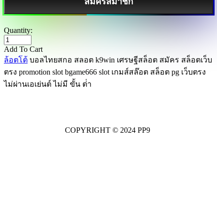
สมัครสมาชิก
Quantity:
Add To Cart
ล้อตโต้
บอลไทยสกอ สลอต k9win เศรษฐีสล็อต สมัคร สล็อตเว็บ
ตรง promotion slot bgame666 slot เกมส์สล๊อต สล็อต pg เว็บตรง
ไม่ผ่านเอเย่นต์ ไม่มี ขั้น ต่ํา
COPYRIGHT © 2024 PP9 