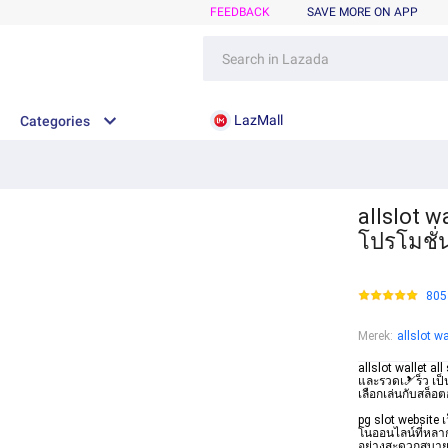
FEEDBACK
SAVE MORE ON APP
LazMall
Categories
allslot w
โปรโมชั่น
805
Merek
:
allslot wa
allslot wallet a
และรวดเ🎿ร็ว เป็น
เลือกเล่นกับสล็อต
pg slot website
โนออนไลน์ที่หลา
อย่างสะดวกสบาย เ