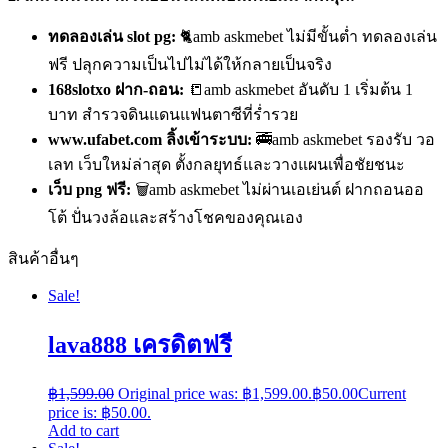
ทดลองเล่น slot pg:
🐈amb askmebet ไม่มีขั้นต่ำ ทดลองเล่น
ฟรี ปลุกความเป็นไปไม่ได้ให้กลายเป็นจริง
168slotxo ฝาก-ถอน:
📒amb askmebet อันดับ 1 เริ่มต้น 1
บาท สำรวจดินแดนแฟนตาซีที่ร่ำรวย
www.ufabet.com ลิ้งเข้าระบบ:
🚎amb askmebet รองรับ วอ
เลท เว็บใหม่ล่าสุด ตั้งกลยุทธ์และวางแผนเพื่อชัยชนะ
เว็บ png ฟรี:
🗑amb askmebet ไม่ผ่านเอเย่นต์ ฝากถอนออ
โต้ ปั่นวงล้อและสร้างโชคของคุณเอง
สินค้าอื่นๆ
Sale!
lava888 เครดิตฟรี
฿
1,599.00
Original price was: ฿1,599.00.
฿
50.00
Current
price is: ฿50.00.
Add to cart