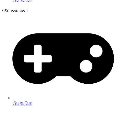
เว็บ รับโปร
บริการของเรา
เว็บ รับโปร