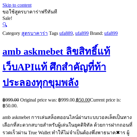
Skip to content
ขอใช้สูตรบาคาร่าฟรีทันที
Sale!
🔍
Category
สูตรบาคาร่า
Tags
ufa889
,
ufa899
Brand:
ufa899
amb askmebet ลิขสิทธิ์แท้
เว็บAPIแท้ ศึกสำคัญที่ท้า
ประลองทุกขุมพลัง
฿
999.00
Original price was: ฿999.00.
฿
50.00
Current price is:
฿50.00.
amb askmebet การเล่นสล็อตออนไลน์ผ่านระบบวอลเล็ตเป็นทาง
เลือกที่สะดวกสบายสำหรับผู้เล่นในยุคดิจิทัล ด้วยการฝากถอนที่
รวดเร็วผ่าน True Wallet ทำให้ไม่จำเป็นต้องพึ่งพาธนาค✖าร ผู้