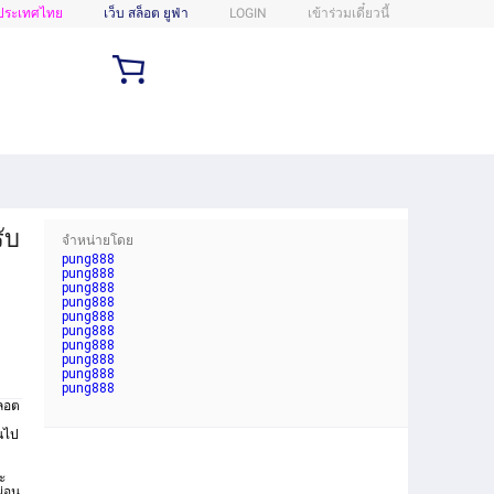
นประเทศไทย
เว็บ สล็อต ยูฟ่า
LOGIN
เข้าร่วมเดี๋ยวนี้
ับ
จำหน่ายโดย
pung888
pung888
pung888
pung888
pung888
pung888
pung888
pung888
pung888
pung888
งลอต
ินไป
ะ
ผ่อน