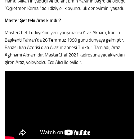
Hamdi Alkan’ın yaptığı ve Bülent Emin Yarar’ın başrolde olduğu
“Öğretmen Kemal” adlı diziyle ilk oyunculuk deneyimini yaşadı.
Master Şef teki Aras kimdir?
MasterChef Türkiye’nin yeni yarışmacısı Araz Aknam, İran’ın
Başkenti Tahran’da 26 Temmuz 1990 günü dünyaya gelmiştir.
Babası İran Azerisi olan Araz’ın annesi Türktür. Tam adı, Araz
Aghnami Aknam’dır. MasterChef 2021 kadrosuna yedeklerden
giren Araz, voleybolcu Ece Alıcı ile evlidir.