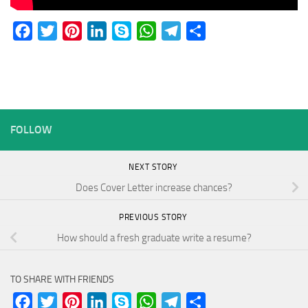
Facebook
Twitter
Pinterest
LinkedIn
Skype
WhatsApp
Telegram
Share
FOLLOW
NEXT STORY
Does Cover Letter increase chances?
PREVIOUS STORY
How should a fresh graduate write a resume?
TO SHARE WITH FRIENDS
Facebook
Twitter
Pinterest
LinkedIn
Skype
WhatsApp
Telegram
Share