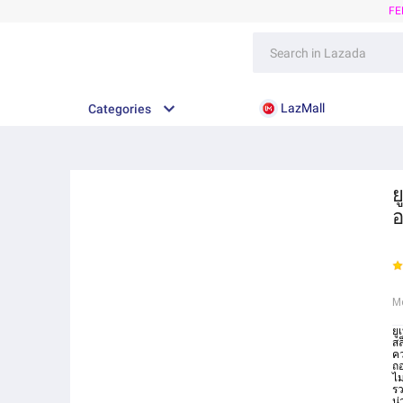
FE
LazMall
Categories
ย
อ
M
ยู
สล
ค
ถอ
ไม
รว
น่