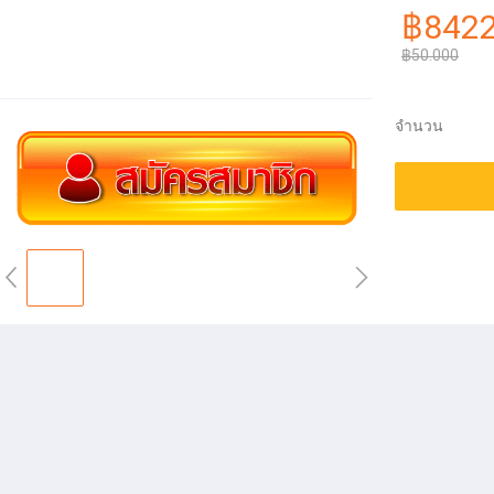
฿842
฿50.000
จำนวน