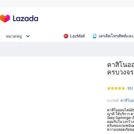
LazMall
เครดิตโทรศัพท์และ
หมวดหมู่
คาสิโนออ
ครบวงจร 
951
แบรนด์
:
คาสิโนอ
คาสิโนออนไลน์อัน
ญาติ ให้บริการ 
Sexy Gamingคาสิโ
ยอมรับในวงกว้า
ครันของเกมพนันต
ความปลอดภัยของ