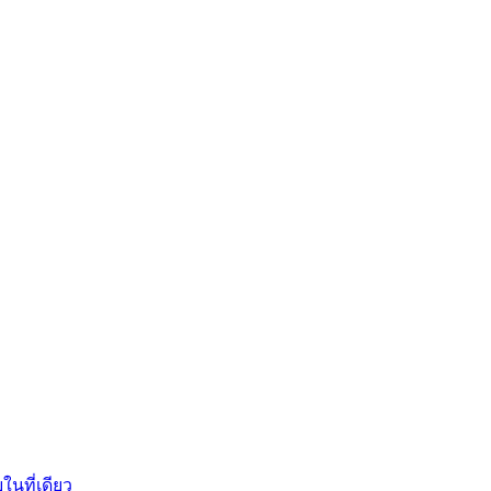
นที่เดียว