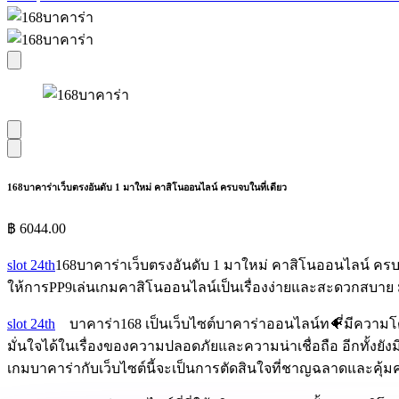
168บาคาร่าเว็บตรงอันดับ 1 มาใหม่ คาสิโนออนไลน์ ครบจบในที่เดียว
฿ 6044.00
slot 24th
168บาคาร่าเว็บตรงอันดับ 1 มาใหม่ คาสิโนออนไลน์ คร
ให้การPP9เล่นเกมคาสิโนออนไลน์เป็นเรื่องง่ายและสะดวกสบาย 
slot 24th
บาคาร่า168 เป็นเว็บไซต์บาคาร่าออนไลน์ท🐠ี่มีความโดด
มั่นใจได้ในเรื่องของความปลอดภัยและความน่าเชื่อถือ อีกทั้งย
เกมบาคาร่ากับเว็บไซต์นี้จะเป็นการตัดสินใจที่ชาญฉลาดและคุ้มค