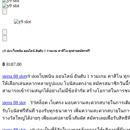
y9 slotเว็บพนัน ออนไลน์ อันดับ 1 รวมเกม คาสิโน ทุกค่ายสมัครฟรี
฿ 8187.00
sierra 88 slot
y9 slotเว็บพนัน ออนไลน์ อันดับ 1 รวมเกม คาสิโน 
ให้เลือกเล่นหลากหลายรูปแบบ โบนัสแตกง่าย สมัครสมาชิกวันนี้
สามารถเข้าร่วมสนุกได้อย่างไม่มีข้อจำกัด สร้างโอกาสในการชนะรา
sierra 88 slot
Y9สล็อต เว็บตรง มอบความสะดวกสบายในการเติมเงิน
รับโบนัสฟรีทันที รองรับทุกธนาคาร เพิ่มความสะดวกสบายในการ
รางวัลใหญ่ได้ง่ายๆ เพียงแค่ปลายนิ้วสัมผัส สมัครเลยเพื่อรับสิทธ
sierra 88 slot
y9 slot เป็นที่รู้จักในวงการด้วยการให้บริการที่