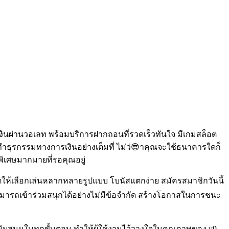
งินผ่านวอเลท พร้อมบริการฝากถอนที่รวดเร็วทันใจ มีเกมสล็อต
ธุรกรรมทางการเงินอย่างเต็มที่ ไม่ว่😎าคุณจะใช้ธนาคารใดก็
พิเศษมากมายที่รอคุณอยู่
้เลือกเล่นหลากหลายรูปแบบ โบนัสแตกง่าย สมัครสมาชิกวันนี้
มารถเข้าร่วมสนุกได้อย่างไม่มีข้อจำกัด สร้างโอกาสในการชนะ
นับสนุนในทุกขั้นตอน ทำให้ผู้ใช้งานไว้วางใจในคุณภาพของ y9