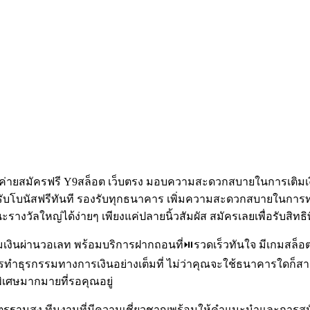
ทุกค่ายสมัครฟรี Y9สล็อต เว็บตรง มอบความสะดวกสบายในการเติมเ
รับโบนัสฟรีทันที รองรับทุกธนาคาร เพิ่มความสะดวกสบายในการทำ
งวัลใหญ่ได้ง่ายๆ เพียงแค่ปลายนิ้วสัมผัส สมัครเลยเพื่อรับสิทธิ
ผ่านวอเลท พร้อมบริการฝากถอนที่⏯รวดเร็วทันใจ มีเกมสล็อตให
ทำธุรกรรมทางการเงินอย่างเต็มที่ ไม่ว่าคุณจะใช้ธนาคารใดก็สา
ิพิเศษมากมายที่รอคุณอยู่
มีมาตรฐานสูง ทีมงานที่มีความเชี่ยวชาญพร้อมให้คำแนะนำและการส