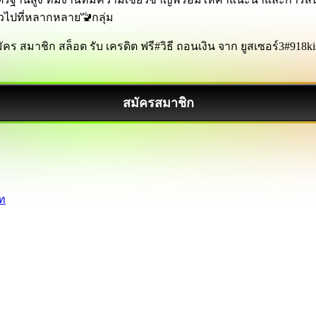
ั่วไปที่หลากหลาย🚾กลุ่ม
ร สมาชิก สล็อต รับ เครดิต ฟรี#วิธี ถอนเงิน จาก ยูสเซอร์3#918k
สมัครสมาชิก
ลท